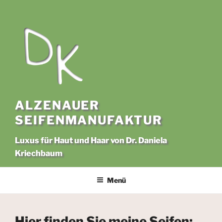
Zum
Inhalt
springen
ALZENAUER
SEIFENMANUFAKTUR
Luxus für Haut und Haar von Dr. Daniela
Kriechbaum
Menü
Hier finden Sie meine Seifen: