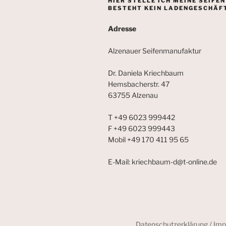
HIER STELLE ICH MEINE SEIFEN
BESTEHT KEIN LADENGESCHÄFT
Adresse
Alzenauer Seifenmanufaktur
Dr. Daniela Kriechbaum
Hemsbacherstr. 47
63755 Alzenau
T +49 6023 999442
F +49 6023 999443
Mobil +49 170 411 95 65
E-Mail: kriechbaum-d@t-online.de
Datenschutzerklärung / Im